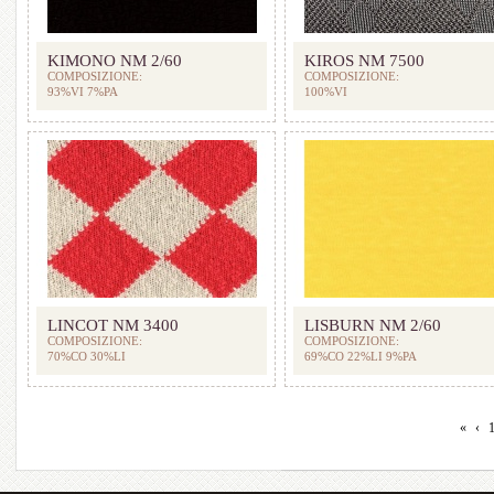
KIMONO NM 2/60
KIROS NM 7500
COMPOSIZIONE:
COMPOSIZIONE:
93%VI 7%PA
100%VI
LINCOT NM 3400
LISBURN NM 2/60
COMPOSIZIONE:
COMPOSIZIONE:
70%CO 30%LI
69%CO 22%LI 9%PA
«
‹