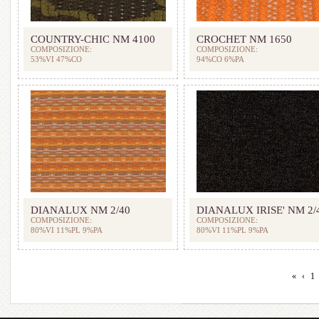
COUNTRY-CHIC NM 4100
CROCHET NM 1650
COMPOSIZIONE:
COMPOSIZIONE:
53%VI 47%CO
94%CO 6%PA
DIANALUX NM 2/40
DIANALUX IRISE' NM 2/
COMPOSIZIONE:
COMPOSIZIONE:
80%VI 11%PL 9%PA
80%VI 11%PL 9%PA
«
‹
1