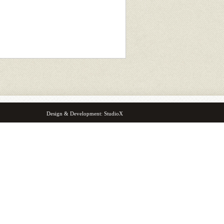
Design & Development:
StudioX